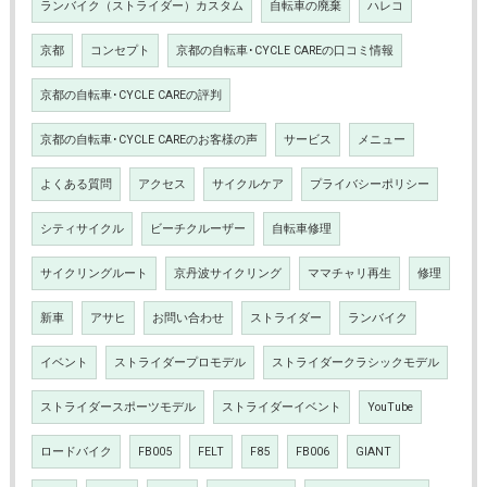
ランバイク（ストライダー）カスタム
自転車の廃棄
ハレコ
京都
コンセプト
京都の自転車･CYCLE CAREの口コミ情報
京都の自転車･CYCLE CAREの評判
京都の自転車･CYCLE CAREのお客様の声
サービス
メニュー
よくある質問
アクセス
サイクルケア
プライバシーポリシー
シティサイクル
ビーチクルーザー
自転車修理
サイクリングルート
京丹波サイクリング
ママチャリ再生
修理
新車
アサヒ
お問い合わせ
ストライダー
ランバイク
イベント
ストライダープロモデル
ストライダークラシックモデル
ストライダースポーツモデル
ストライダーイベント
YouTube
ロードバイク
FB005
FELT
F85
FB006
GIANT