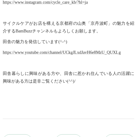
https://www.instagram.com/cycle_care_kb/?hl=ja
サイクルケアがお店を構える京都府の山奥「京丹波町」の魅力を紹
介するBamBuzzチャンネルもよろしくお願します。
田舎の魅力を発信しています(^-^)
https://www.youtube.com/channel/UCkgJLxdJavH6e8MzU_QUXLg
田舎暮らしに興味がある方や、田舎に惹かれ住んでいる人の活躍に
興味がある方は是非ご覧ください(^^)/