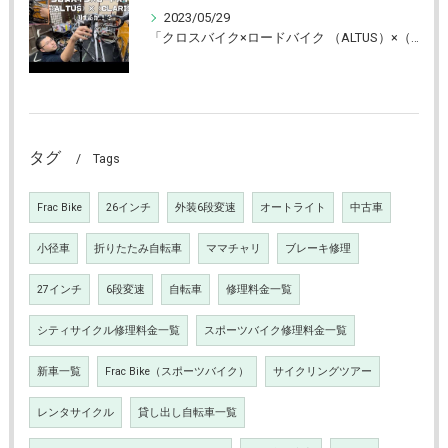
2023/05/29
「クロスバイク×ロードバイク （ALTUS）×（CLARIS） いけるか⁉」YouTube更新しました！【京都 自転車 CYCLE CARE】
タグ
Tags
Frac Bike
26インチ
外装6段変速
オートライト
中古車
小径車
折りたたみ自転車
ママチャリ
ブレーキ修理
27インチ
6段変速
自転車
修理料金一覧
シティサイクル修理料金一覧
スポーツバイク修理料金一覧
新車一覧
Frac Bike（スポーツバイク）
サイクリングツアー
レンタサイクル
貸し出し自転車一覧