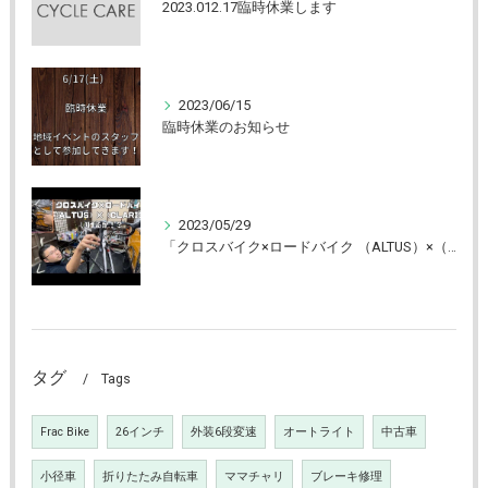
2023.012.17臨時休業します
2023/06/15
臨時休業のお知らせ
2023/05/29
「クロスバイク×ロードバイク （ALTUS）×（CLARIS） いけるか⁉」YouTube更新しました！【京都 自転車 CYCLE CARE】
タグ
Tags
Frac Bike
26インチ
外装6段変速
オートライト
中古車
小径車
折りたたみ自転車
ママチャリ
ブレーキ修理