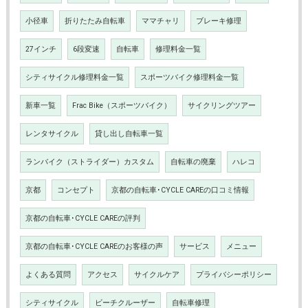
小径車
折りたたみ自転車
ママチャリ
ブレーキ修理
27インチ
6段変速
自転車
修理料金一覧
シティサイクル修理料金一覧
スポーツバイク修理料金一覧
新車一覧
Frac Bike（スポーツバイク）
サイクリングツアー
レンタサイクル
貸し出し自転車一覧
ランバイク（ストライダー）カスタム
自転車の廃棄
ハレコ
京都
コンセプト
京都の自転車･CYCLE CAREの口コミ情報
京都の自転車･CYCLE CAREの評判
京都の自転車･CYCLE CAREのお客様の声
サービス
メニュー
よくある質問
アクセス
サイクルケア
プライバシーポリシー
シティサイクル
ビーチクルーザー
自転車修理