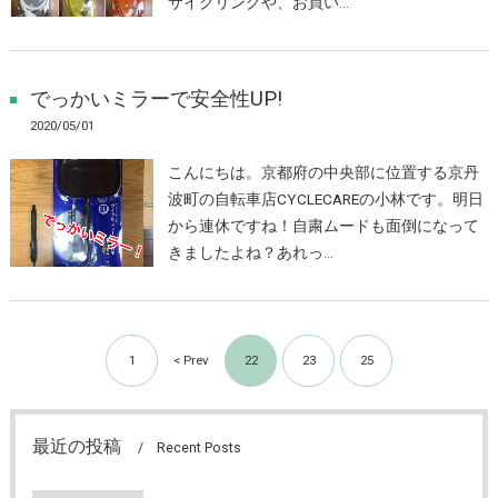
サイクリングや、お買い…
でっかいミラーで安全性UP!
2020/05/01
こんにちは。京都府の中央部に位置する京丹
波町の自転車店CYCLECAREの小林です。明日
から連休ですね！自粛ムードも面倒になって
きましたよね？あれっ…
1
< Prev
22
23
25
最近の投稿
Recent Posts